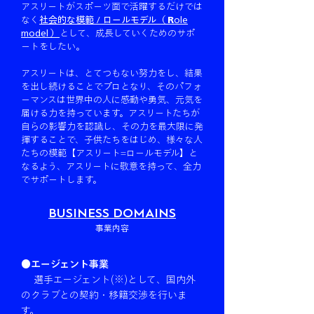
アスリートがスポーツ面で活躍するだけでは
なく
社会的な模範 / ロールモデル（
R
ole
model ）
として、成長していくためのサポ
ートをしたい。
アスリートは、とてつもない努力をし、結果
を出し続けることでプロとなり、そのパフォ
ーマンスは世界中の人に感動や勇気、元気を
届ける力を持っています。アスリートたちが
自らの影響力を認識し、その力を最大限に発
揮することで、子供たちをはじめ、様々な人
たちの模範【アスリート=ロールモデル】と
なるよう、アスリートに敬意を持って、全力
でサポートします。
BUSINESS DOMAINS
事業内容
●エージェント事業
選手エージェント(※)として、国内外
のクラブとの契約・移籍交渉を行いま
す。