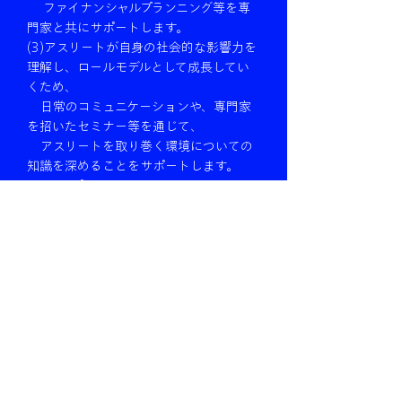
ファイナンシャルプランニング等を専
門家と共にサポートします。
(3)アスリートが自身の社会的な影響力を
理解し、ロールモデルとして成長してい
くため、
日常のコミュニケーションや、専門家
を招いたセミナー等を通じて、
アスリートを取り巻く環境についての
知識を深めることをサポートします。
- コンプライアンスセミナー
- メディアトレーニング
- キャリアデザインセミナー
→トップアスリートとしての振る舞
い、言動
→コミュニケーションの重要性
（チームメイト、スタッフ、スポン
サー、ファン・サポーター、対戦相手、
レフェリー、メディア等）
→キャリアプランニング （現役中・引
退後）