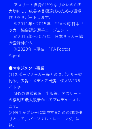
アスリート自身がどうなりたいのかを
大切にし、成長や目標達成のための環境
作りをサポートします。
※2011年〜2015年 FIFA公認 日本サ
ッカー協会認定選手エージェント
※2015年〜2023年 日本サッカー協
会登録仲介人
※2023年〜現在 FIFA Football
Agent
●マネジメント事業
(1)スポーツメーカー等とのスポンサー契
約や、広告・メディア出演、個人WEBサ
イトや
SNSの運営管理、出版等、アスリート
の権利を最大限活かしてプロデュースし
ます。
(2)選手がプレーに集中するための環境作
りとして、パーソナルトレーニング、法
務、