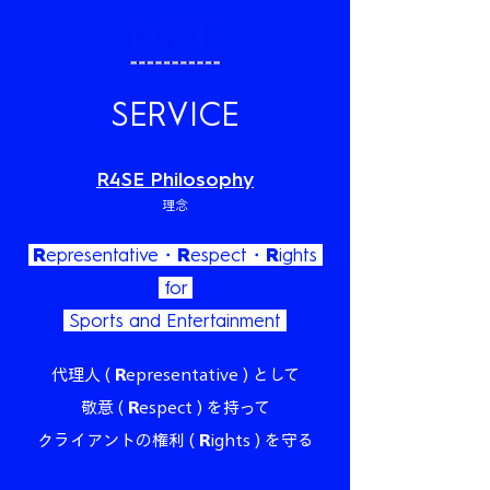
SERVICE
R4SE Philosophy
理念
R
epresentative・
R
espect・
R
ights
for
Sports and Entertainment
代理人 (
R
epresentative ) として
敬意 (
R
espect ) を持って
クライアントの権利 (
R
ights ) を守る